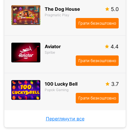
The Dog House
5.0
Pragmatic Play
Грати безкоштовно
Aviator
4.4
Spribe
Грати безкоштовно
100 Lucky Bell
3.7
Popok Gaming
Грати безкоштовно
Переглянути все