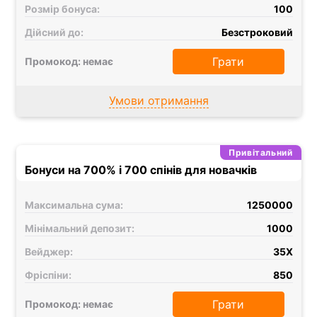
Розмір бонуса:
100
Дійсний до:
Безстроковий
Грати
Промокод: немає
Умови отримання
Привітальний
Бонуси на 700% і 700 спінів для новачків
Максимальна сума:
1250000
Мінімальний депозит:
1000
Вейджер:
35X
Фріспіни:
850
Грати
Промокод: немає