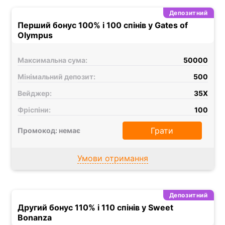
Депозитний
Перший бонус 100% і 100 спінів у Gates of
Olympus
Максимальна сума:
50000
Мінімальний депозит:
500
Вейджер:
35X
Фріспіни:
100
Грати
Промокод: немає
Умови отримання
Депозитний
Другий бонус 110% і 110 спінів у Sweet
Bonanza