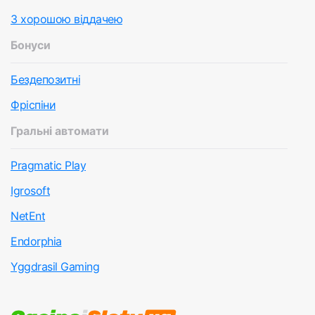
З хорошою віддачею
Бонуси
Бездепозитні
Фріспіни
Гральні автомати
Pragmatic Play
Igrosoft
NetEnt
Endorphia
Yggdrasil Gaming