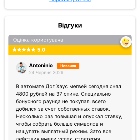
Відгуки
Оцінка користувача
5.0
Antoninio
Новачок
24 Червня 2026
В автомате Дог Хаус мегвей сегодня снял
4800 рублей на 37 спине. Специально
бонусного раунда не покупал, всего
добился за счет собственных ставок.
Несколько раз повышал и опускал ставку,
чтобы собрать больше символов и
нащупать выплатный режим. Зато все
действия имели успех, стратегия