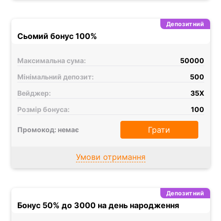
Депозитний
Сьомий бонус 100%
Максимальна сума:
50000
Мінімальний депозит:
500
Вейджер:
35X
Розмір бонуса:
100
Грати
Промокод: немає
Умови отримання
Депозитний
Бонус 50% до 3000 на день народження