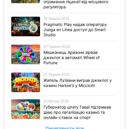
отримання ліцензії від місцевого
регулятора
16 Травня 2025
Pragmatic Play надав оператору
Juega en Línea доступ до Smart
Studio
07 Травня 2025
Мешканець Аризони зірвав
джекпот в автоматі Wheel of
Fortune
01 Травня 2025
Житель Луїзіани виграв джекпот у
казино Harlow’s у Міссісіпі
25 Квітня 2025
Губернатор штату Гаваї підтримав
ідею про легалізацію казино та
онлайн-ставок на спорт
Переглянути все