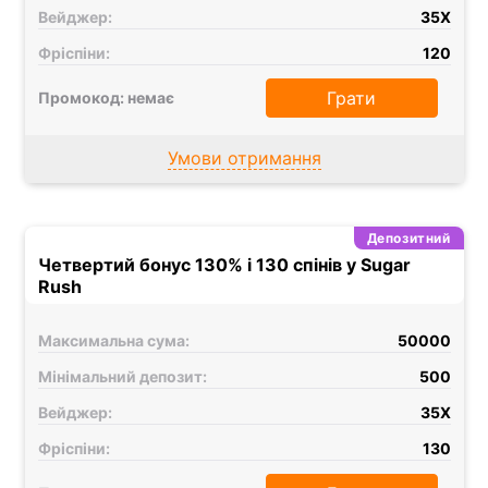
Вейджер:
35X
Фріспіни:
120
Грати
Промокод: немає
Умови отримання
Депозитний
Четвертий бонус 130% і 130 спінів у Sugar
Rush
Максимальна сума:
50000
Мінімальний депозит:
500
Вейджер:
35X
Фріспіни:
130