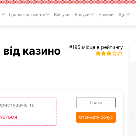
о
Гральні автомати
Відгуки
Бонуси
Новини
Ще
 від казино
#195 місце в рейтингу
Грати
ористувачів та 
ДУЄТЬСЯ
Отримати бонус