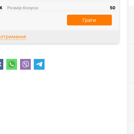
X
Розмір бонуса:
50
Грати
 отримання