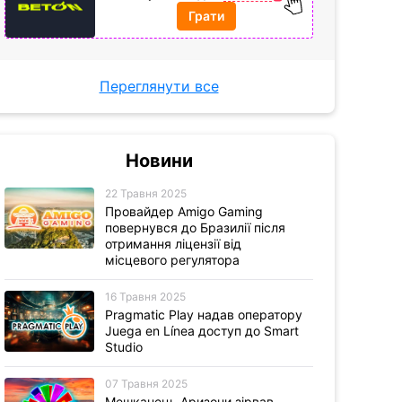
Грати
Переглянути все
Новини
22 Травня 2025
Провайдер Amigo Gaming
повернувся до Бразилії після
отримання ліцензії від
місцевого регулятора
16 Травня 2025
Pragmatic Play надав оператору
Juega en Línea доступ до Smart
Studio
07 Травня 2025
Мешканець Аризони зірвав