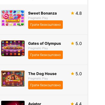
Sweet Bonanza
4.8
Pragmatic Play
Грати безкоштовно
Gates of Olympus
5.0
Pragmatic Play
Грати безкоштовно
The Dog House
5.0
Pragmatic Play
Грати безкоштовно
Aviator
4.4