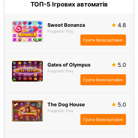
ТОП-5 Ігрових автоматів
Sweet Bonanza
4.8
Pragmatic Play
Грати безкоштовно
Gates of Olympus
5.0
Pragmatic Play
Грати безкоштовно
The Dog House
5.0
Pragmatic Play
Грати безкоштовно