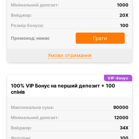
Мінімальний депозит:
1000
Вейджер:
20X
Розмір бонуса:
100
Грати
Промокод: немає
Умови отримання
VIP-бонус
100% VIP Бонус на перший депозит + 100
спінів
Максимальна сума:
90000
Мінімальний депозит:
12000
Вейджер:
34X
Фріспіни:
100