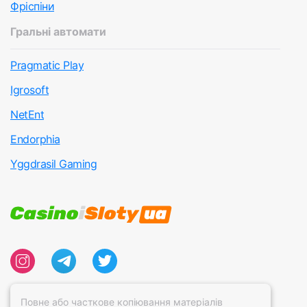
Фріспіни
Гральні автомати
Pragmatic Play
Igrosoft
NetEnt
Endorphia
Yggdrasil Gaming
Повне або часткове копіювання матеріалів