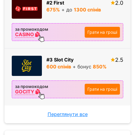
#2 First
2.0
675%
+ до
1300 спiнiв
за промокодом
Грати на гроші
CASINO
#3 Slot City
2.5
600 спiнiв
+ бонус
850%
за промокодом
Грати на гроші
GOCITY
Переглянути все