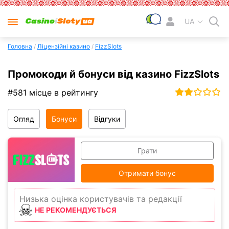
UA
Головна
/
Ліцензійні казино
/
FizzSlots
Промокоди й бонуси від казино FizzSlots
#581 місце в рейтингу
Огляд
Бонуси
Відгуки
Грати
Отримати бонус
Низька оцінка користувачів та редакції
НЕ РЕКОМЕНДУЄТЬСЯ