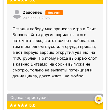
Zaucenec
Новачок
20 Червня 2026
Сегодня победу мне принесла игра в Свит
Бонанза. Хотя другие варианты этого
автомата тоже, в этот вечер пробовал, но
там в основном глухо или ерунда пришла,
а вот первую версию открутил удачно, на
4100 рублей. Поэтому когда выбираю слот
в казино Битзамо, на сроки выпуска не
смотрю, только на выплаты потенциал и
длину цикла, долго ждать не люблю.
Оцінка користувача
5.0