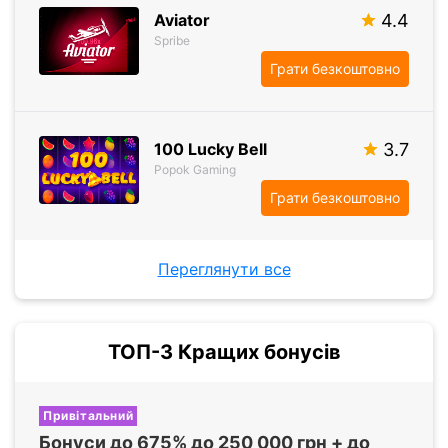
Aviator
4.4
Spribe
Грати безкоштовно
100 Lucky Bell
3.7
Popok Gaming
Грати безкоштовно
Переглянути все
ТОП-3 Кращих бонусів
Привітальний
Бонуси до
675%
до
250 000
грн + до