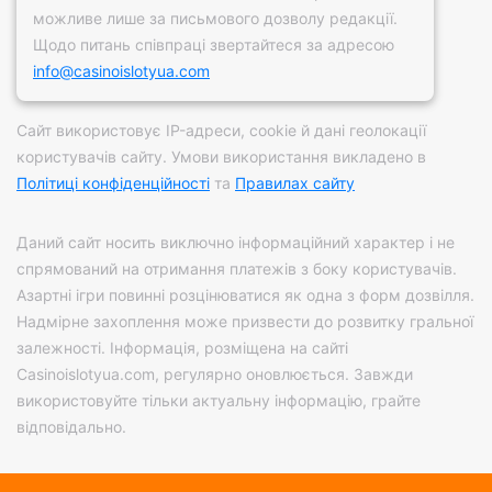
можливе лише за письмового дозволу редакції.
Щодо питань співпраці звертайтеся за адресою
info@casinoislotyua.com
Сайт використовує IP-адреси, сookie й дані геолокації
користувачів сайту. Умови використання викладено в
Політиці конфіденційності
та
Правилах сайту
Даний сайт носить виключно інформаційний характер і не
спрямований на отримання платежів з боку користувачів.
Азартні ігри повинні розцінюватися як одна з форм дозвілля.
Надмірне захоплення може призвести до розвитку гральної
залежності. Інформація, розміщена на сайті
Casinoislotyua.com, регулярно оновлюється. Завжди
використовуйте тільки актуальну інформацію, грайте
відповідально.