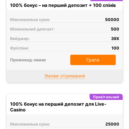
100% бонус – на перший депозит + 100 спінів
Максимальна сума:
50000
Мінімальний депозит:
500
Вейджер:
39X
Фріспіни:
100
Грати
Промокод: немає
Умови отримання
Привітальний
100% бонус на перший депозит для Live-
Casino
Максимальна сума:
25000