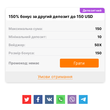
Депозитний
150% бонус за другий депозит до 150 USD
Максимальна сума:
150
Мінімальний депозит:
10
Вейджер:
50X
Розмір бонуса:
150
Грати
Промокод: немає
Умови отримання