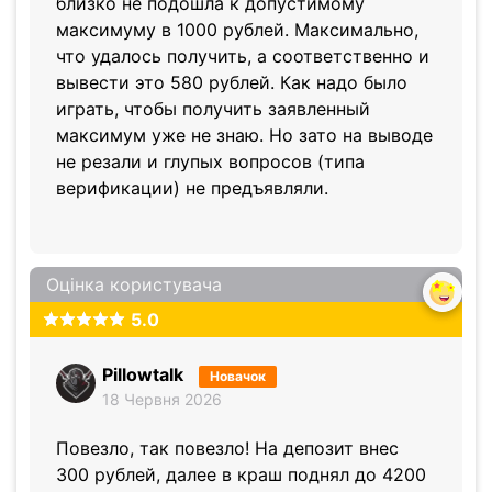
близко не подошла к допустимому
максимуму в 1000 рублей. Максимально,
что удалось получить, а соответственно и
вывести это 580 рублей. Как надо было
играть, чтобы получить заявленный
максимум уже не знаю. Но зато на выводе
не резали и глупых вопросов (типа
верификации) не предъявляли.
Оцінка користувача
5.0
Pillowtalk
Новачок
18 Червня 2026
Повезло, так повезло! На депозит внес
300 рублей, далее в краш поднял до 4200