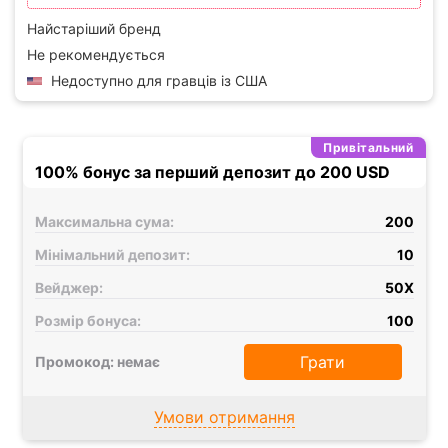
Найстаріший бренд
Не рекомендується
Недоступно для гравців із США
Привітальний
100% бонус за перший депозит до 200 USD
Максимальна сума:
200
Мінімальний депозит:
10
Вейджер:
50X
Розмір бонуса:
100
Грати
Промокод: немає
Умови отримання