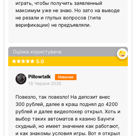
играть, чтобы получить заявленный
максимум уже не знаю. Но зато на выводе
не резали и глупых вопросов (типа
верификации) не предъявляли.
Оцінка користувача
5.0
Pillowtalk
Новачок
18 Червня 2026
Повезло, так повезло! На депозит внес
300 рублей, далее в краш поднял до 4200
рублей и далее видеопокер открыл. Хоть и
выбор таких автоматов в казино Баунти
скудный, но имеет значение как работают,
и как знакомы условия игры. Вот я открыл