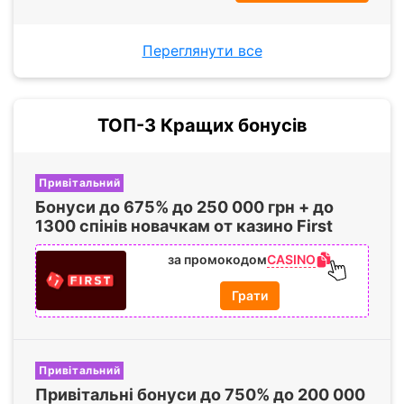
Переглянути все
ТОП-3 Кращих бонусів
Привітальний
Бонуси до
675%
до
250 000
грн + до
1300 спінів
новачкам от казино First
CASINO
за промокодом
Грати
Привітальний
Привітальні бонуси до
750%
до
200 000