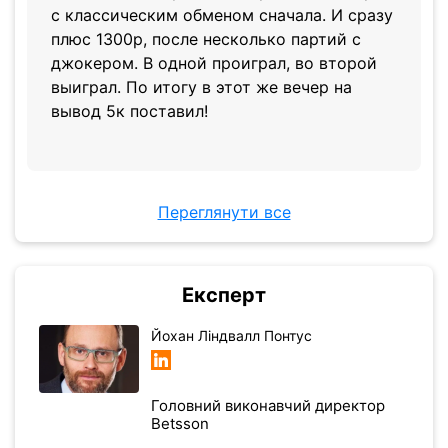
с классическим обменом сначала. И сразу
плюс 1300р, после несколько партий с
джокером. В одной проиграл, во второй
выиграл. По итогу в этот же вечер на
вывод 5к поставил!
Переглянути все
Експерт
Йохан Ліндвалл Понтус
Головний виконавчий директор
Betsson