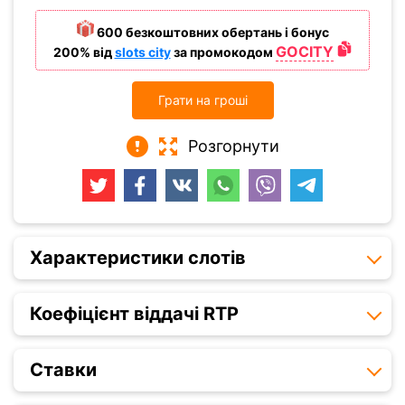
600 безкоштовних обертань і бонус
GOCITY
200%
від
slots city
за промокодом
Грати на гроші
Розгорнути
Характеристики слотів
Коефіцієнт віддачі RTP
Ставки