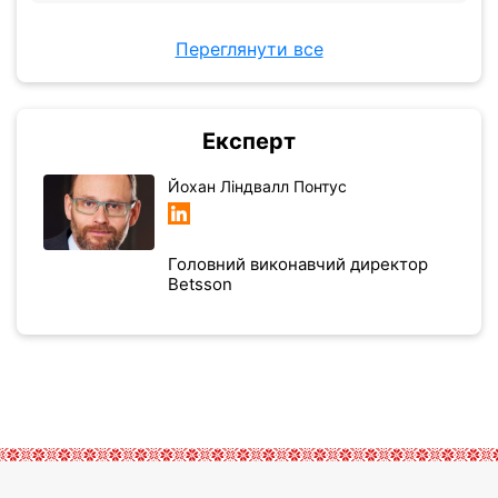
Переглянути все
Експерт
Йохан Ліндвалл Понтус
Головний виконавчий директор
Betsson