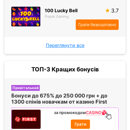
100 Lucky Bell
3.7
Popok Gaming
Грати безкоштовно
Переглянути все
ТОП-3 Кращих бонусів
Привітальний
Бонуси до
675%
до
250 000
грн + до
1300 спінів
новачкам от казино First
CASINO
за промокодом
Грати