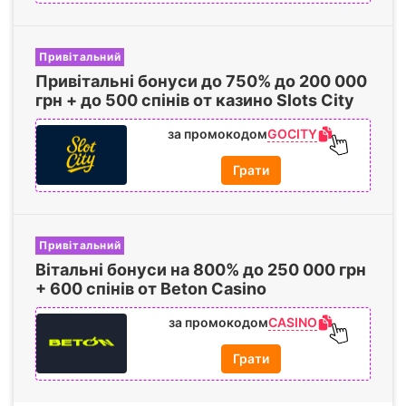
Привітальний
Привітальні бонуси до
750%
до
200 000
грн + до
500 спінів
от казино Slots City
GOCITY
за промокодом
Грати
Привітальний
Вітальні бонуси на
800%
до
250 000
грн
+
600 спінів
от Beton Casino
CASINO
за промокодом
Грати