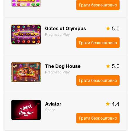
Грати безкоштовно
Gates of Olympus
5.0
Pragmatic Play
Грати безкоштовно
The Dog House
5.0
Pragmatic Play
Грати безкоштовно
Aviator
4.4
Spribe
Грати безкоштовно