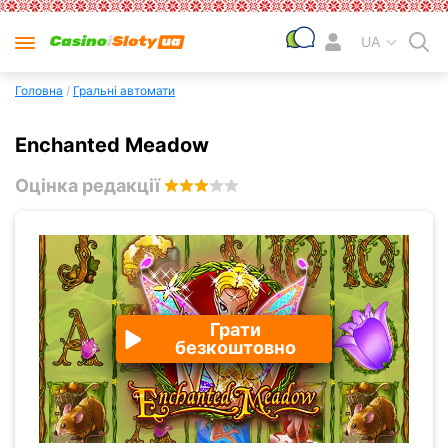
UA
Головна
/
Гральні автомати
Enchanted Meadow
Оцінка редакції
3.0
Грати
безкоштовно