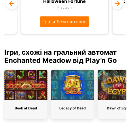
Halloween Fortune
3 
Playtech
Грати безкоштовно
Ігри, схожі на гральний автомат
Enchanted Meadow від Play’n Go
Book of Dead
Legacy of Dead
Dawn of Egy