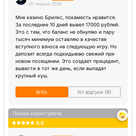
20 Червня 2026
Мне казино Брилкс, покаместь нравится.
За последние 10 дней вывел 17000 рублей.
Это с тем, что баланс не обнуляю и пару
тысяч минимум оставляю в качестве
вступного взноса на следующую игру. Но
депозит всегда подкидываю свежий при
новом посещении. Это создает прецедент,
вывести в тот же день, если выпадет
крупный куш.
Brillx
Усі відгуки (8)
Оцінка користувача
5.0