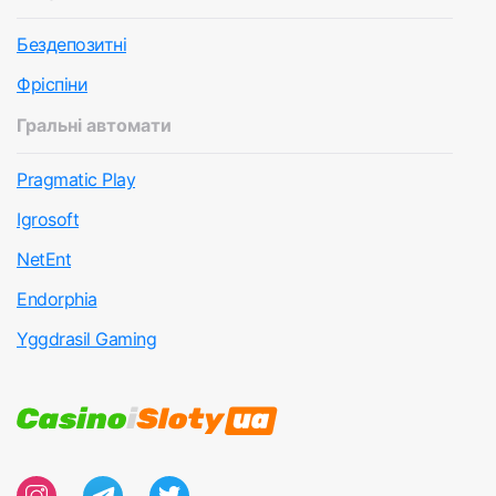
Бездепозитні
Фріспіни
Гральні автомати
Pragmatic Play
Igrosoft
NetEnt
Endorphia
Yggdrasil Gaming