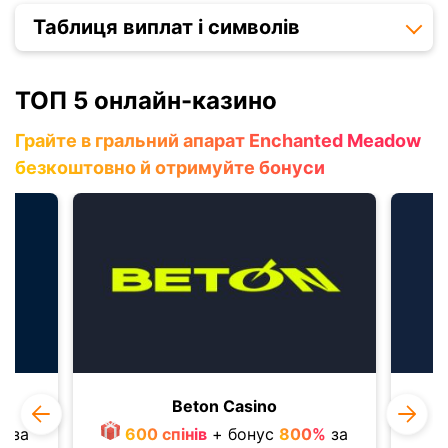
Таблиця виплат і символів
ТОП 5 онлайн-казино
Грайте в гральний апарат Enchanted Meadow
безкоштовно й отримуйте бонуси
y
Beton Casino
%
за
600 спiнiв
+ бонус
800%
за