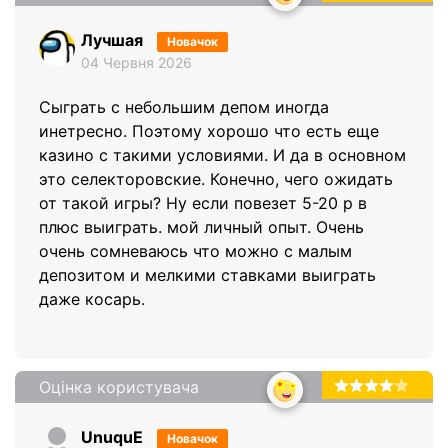
Лучшая
Новачок
04 Червня 2026
Сыграть с небольшим депом иногда
инетресно. Поэтому хорошо что есть еще
казино с такими условиями. И да в основном
это селекторовские. Конечно, чего ожидать
от такой игры? Ну если повезет 5-20 р в
плюс выиграть. мой личный опыт. Очень
очень сомневаюсь что можно с малым
депозитом и мелкими ставками выиграть
даже косарь.
Оцінка користувача
4.0
UnuquE
Новачок