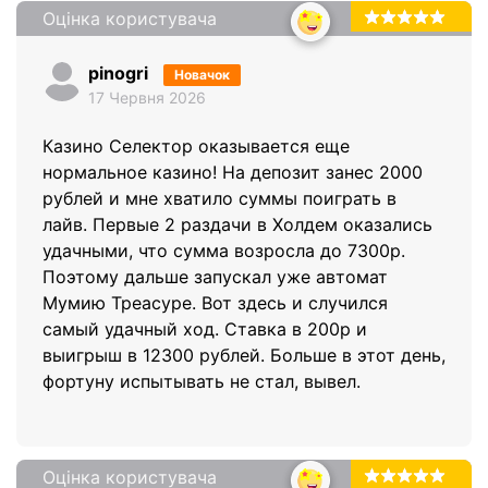
Оцінка користувача
5.0
pinogri
Новачок
17 Червня 2026
Казино Селектор оказывается еще
нормальное казино! На депозит занес 2000
рублей и мне хватило суммы поиграть в
лайв. Первые 2 раздачи в Холдем оказались
удачными, что сумма возросла до 7300р.
Поэтому дальше запускал уже автомат
Мумию Треасуре. Вот здесь и случился
самый удачный ход. Ставка в 200р и
выигрыш в 12300 рублей. Больше в этот день,
фортуну испытывать не стал, вывел.
Оцінка користувача
5.0