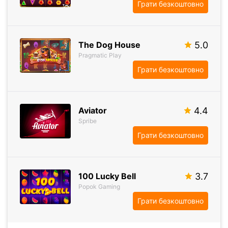
Грати безкоштовно
The Dog House
5.0
Pragmatic Play
Грати безкоштовно
Aviator
4.4
Spribe
Грати безкоштовно
100 Lucky Bell
3.7
Popok Gaming
Грати безкоштовно