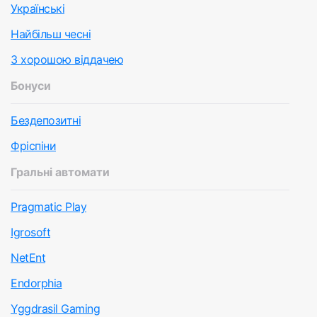
Українські
Найбільш чесні
З хорошою віддачею
Бонуси
Бездепозитні
Фріспіни
Гральні автомати
Pragmatic Play
Igrosoft
NetEnt
Endorphia
Yggdrasil Gaming