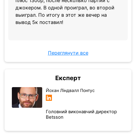
плюс 1300р, после несколько партий с
джокером. В одной проиграл, во второй
выиграл. По итогу в этот же вечер на
вывод 5к поставил!
Переглянути все
Експерт
Йохан Ліндвалл Понтус
Головний виконавчий директор
Betsson