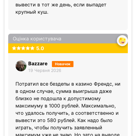
вывести в тот же день, если выпадет
крупный куш.
Оцінка користувача
5.0
Bazzare
Новачок
19 Червня 2026
Потратил все бездепы в казино Френдс, ни
в одном случае, сумма выигрыша даже
близко не подошла к допустимому
максимуму в 1000 рублей. Максимально,
что удалось получить, а соответственно и
вывести это 580 рублей. Как надо было
играть, чтобы получить заявленный
максимум уже не знаю. Но зато на выводе