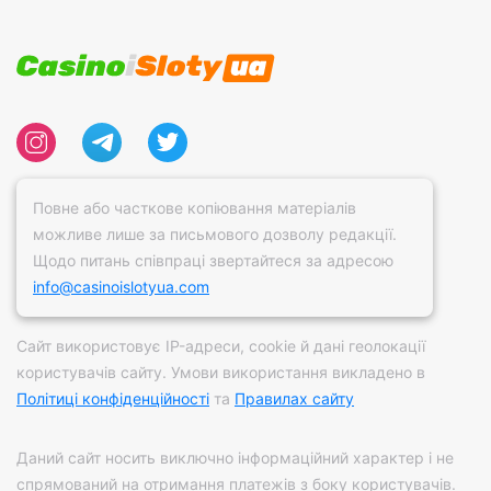
Повне або часткове копіювання матеріалів
можливе лише за письмового дозволу редакції.
Щодо питань співпраці звертайтеся за адресою
info@casinoislotyua.com
Сайт використовує IP-адреси, сookie й дані геолокації
користувачів сайту. Умови використання викладено в
Політиці конфіденційності
та
Правилах сайту
Даний сайт носить виключно інформаційний характер і не
спрямований на отримання платежів з боку користувачів.