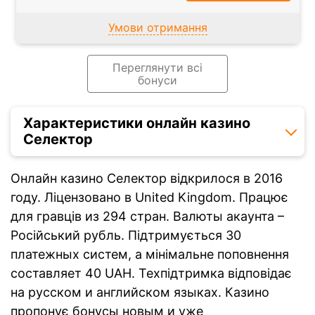
Умови отримання
Переглянути всі
бонуси
Характеристики онлайн казино
Селектор
Онлайн казино Селектор відкрилося в 2016
году. Ліцензовано в United Kingdom. Працює
для гравців из 294 стран. Валюты акаунта –
Російський рубль. Підтримується 30
платежных систем, а мінімальне поповнення
составляет 40 UAH. Техпідтримка відповідає
на русском и английском языках. Казино
пропонує бонусы новым и уже