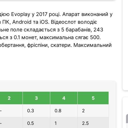
ією Evoplay у 2017 році. Апарат виконаний у
 ПК, Android та iOS. Відеослот володіє
ьне поле складається з 5 барабанів, 243
ться з 0.1 монет, максимальна сягає 500.
обертання, фріспіни, скатери. Максимальний
2
3
4
5
-
0.3
0.8
2
-
0.5
1
2.5