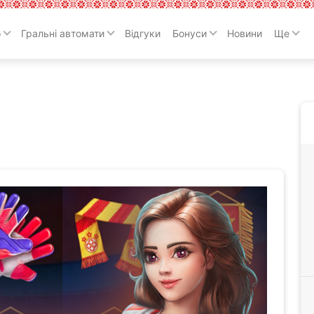
о
Гральні автомати
Відгуки
Бонуси
Новини
Ще