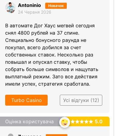
Antoninio
Новачок
24 Червня 2026
В автомате Дог Хаус мегвей сегодня
снял 4800 рублей на 37 спине.
Специально бонусного раунда не
покупал, всего добился за счет
собственных ставок. Несколько раз
повышал и опускал ставку, чтобы
собрать больше символов и нащупать
выплатный режим. Зато все действия
имели успех, стратегия сработала.
Turbo Casino
Усі відгуки (12)
Оцінка користувача
5.0