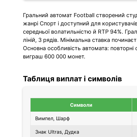
Гральний автомат Football створений студ
жанрі Спорт і доступний для користувачів
середньої волатильністю й RTP 94%. Грал
ліній, 3 рядів. Мінімальна ставка починає
Основна особливість автомата: повторні 
виграш 600 000 монет.
Таблиця виплат і символів
Символи
Вимпел, Шарф
Знак Ultras, Дудка