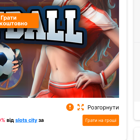
Грати
зкоштовно
Розгорнути
0%
від
slots city
за
Грати на гроші