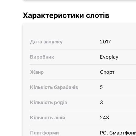
Характеристики слотів
Дата запуску
2017
Виробник
Evoplay
Жанр
Спорт
Кількість барабанів
5
Кількість рядів
3
Кількість ліній
243
Платформи
PC, Смартфон