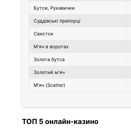
Бутси, Рукавички
Суддівські прапорці
Свисток
М'яч в воротах
Золота бутса
Золотий м'яч
М'яч (Scatter)
ТОП 5 онлайн-казино