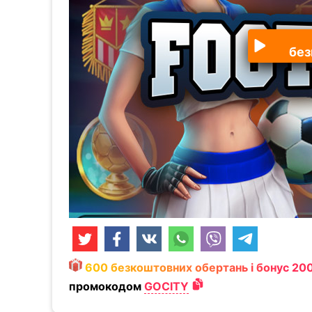
бе
600 безкоштовних обертань і бонус 20
промокодом
GOCITY