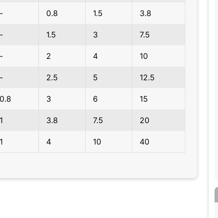
-
0.8
1.5
3.8
-
1.5
3
7.5
-
2
4
10
-
2.5
5
12.5
0.8
3
6
15
1
3.8
7.5
20
1
4
10
40