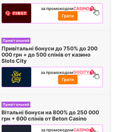
CASINO
за промокодом
Грати
Привітальний
Привітальні бонуси до
750%
до
200
000
грн + до
500 спінів
от казино
Slots City
GOCITY
за промокодом
Грати
Привітальний
Вітальні бонуси на
800%
до
250 000
грн +
600 спінів
от Beton Casino
CASINO
за промокодом