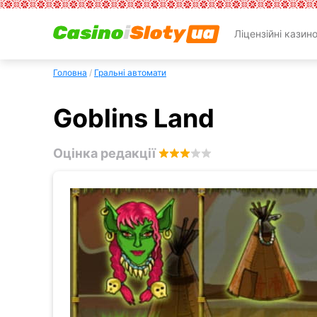
Ліцензійні казин
Головна
/
Гральні автомати
Goblins Land
Оцінка редакції
3.0