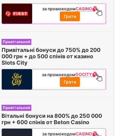
CASINO
за промокодом
Грати
Привітальний
Привітальні бонуси до
750%
до
200
000
грн + до
500 спінів
от казино
Slots City
GOCITY
за промокодом
Грати
Привітальний
Вітальні бонуси на
800%
до
250 000
грн +
600 спінів
от Beton Casino
CASINO
за промокодом