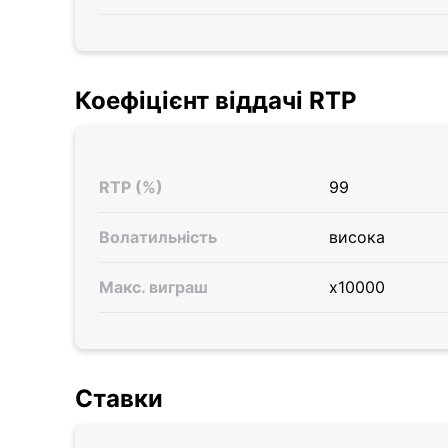
Коефіцієнт віддачі RTP
RTP (%)
99
Волатильність
висока
Макс. виграш
x10000
Ставки