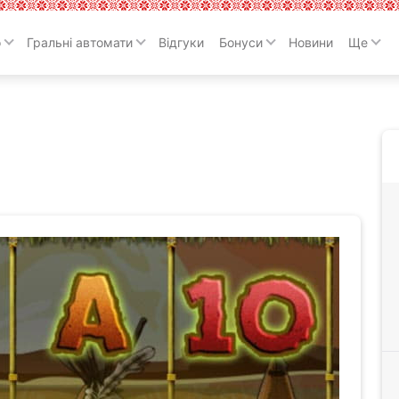
о
Гральні автомати
Відгуки
Бонуси
Новини
Ще