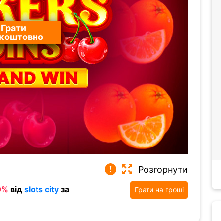
Грати
зкоштовно
Розгорнути
0%
від
slots city
за
Грати на гроші