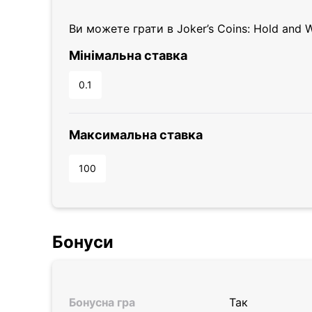
Ви можете грати в Joker’s Coins: Hold and 
Мінімальна ставка
0.1
Максимальна ставка
100
Бонуси
Бонусна гра
Так