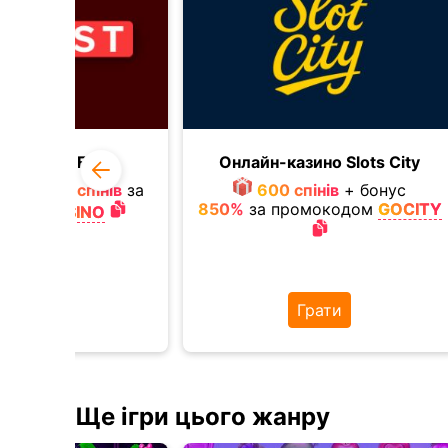
азино Slots City
Beton Casino
 спiнiв
+ бонус
600 спiнiв
+ бонус
ромокодом
GOCITY
800%
за промокодом
CASINO
Грати
Грати
Ще ігри цього жанру