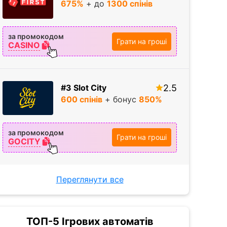
675%
+ до
1300 спiнiв
за промокодом
Грати на гроші
CASINO
#3 Slot City
2.5
600 спiнiв
+ бонус
850%
за промокодом
Грати на гроші
GOCITY
Переглянути все
ТОП-5 Ігрових автоматів