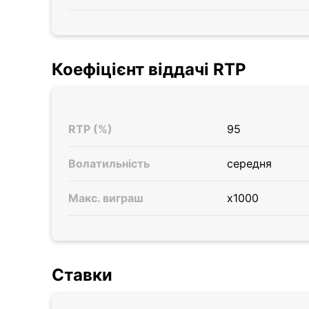
Коефіцієнт віддачі RTP
RTP (%)
95
Волатильність
середня
Макс. виграш
x1000
Ставки