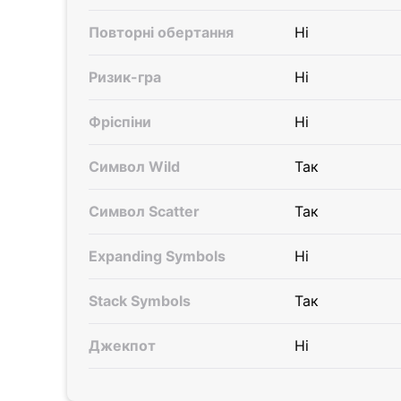
Повторні обертання
Ні
Ризик-гра
Ні
Фріспіни
Ні
Символ Wild
Так
Символ Scatter
Так
Expanding Symbols
Ні
Stack Symbols
Так
Джекпот
Ні