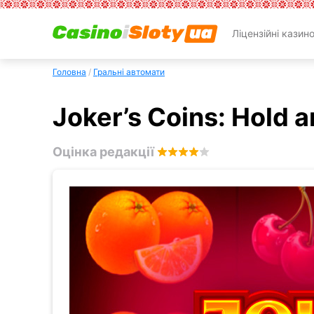
Ліцензійні казин
Головна
/
Гральні автомати
Joker’s Coins: Hold 
Оцінка редакції
3.1