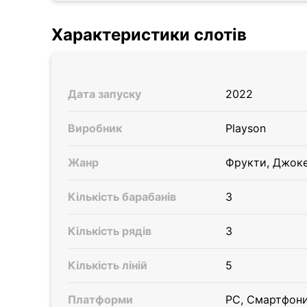
Характеристики слотів
Дата запуску
2022
Виробник
Playson
Жанр
Фрукти,
Джок
Кількість барабанів
3
Кількість рядів
3
Кількість ліній
5
Платформи
PC, Смартфон