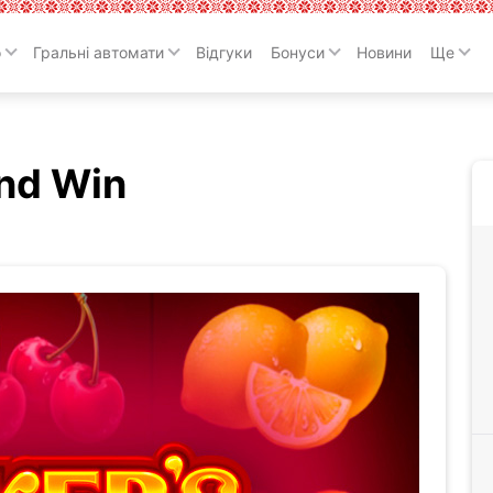
о
Гральні автомати
Відгуки
Бонуси
Новини
Ще
and Win