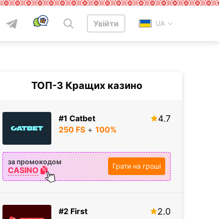
Увійти
UA
ТОП-3 Кращих казино
#1 Catbet
4.7
250 FS
+
100%
за промокодом
Грати на гроші
CASINO
#2 First
2.0