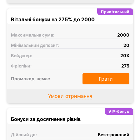
Привітальний
Вітальні бонуси на 275% до 2000
Максимальна сума:
2000
Мінімальний депозит:
20
Вейджер:
20X
Фріспіни:
275
Грати
Промокод: немає
Умови отримання
VIP-бонус
Бонуси за досягнення рівнів
Дійсний до:
Безстроковий