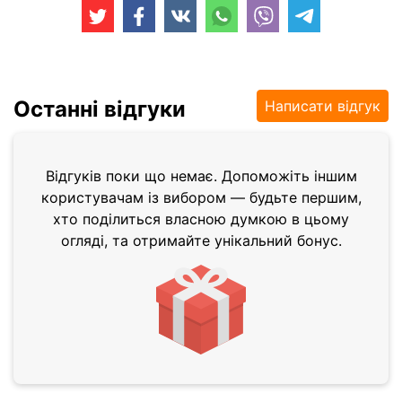
Останні відгуки
Написати відгук
Відгуків поки що немає. Допоможіть іншим
користувачам із вибором — будьте першим,
хто поділиться власною думкою в цьому
огляді, та отримайте унікальний бонус.