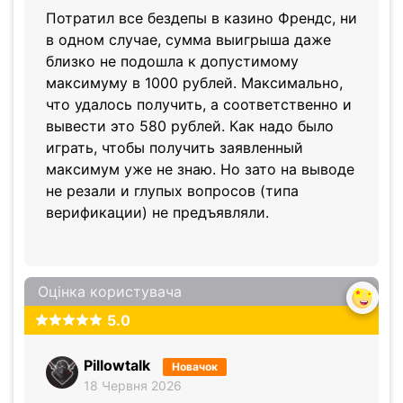
Потратил все бездепы в казино Френдс, ни
в одном случае, сумма выигрыша даже
близко не подошла к допустимому
максимуму в 1000 рублей. Максимально,
что удалось получить, а соответственно и
вывести это 580 рублей. Как надо было
играть, чтобы получить заявленный
максимум уже не знаю. Но зато на выводе
не резали и глупых вопросов (типа
верификации) не предъявляли.
Оцінка користувача
5.0
Pillowtalk
Новачок
18 Червня 2026