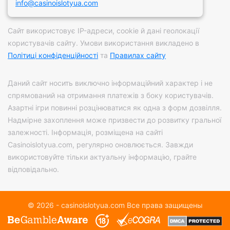
info@casinoislotyua.com
Сайт використовує IP-адреси, сookie й дані геолокації
користувачів сайту. Умови використання викладено в
Політиці конфіденційності
та
Правилах сайту
Даний сайт носить виключно інформаційний характер і не
спрямований на отримання платежів з боку користувачів.
Азартні ігри повинні розцінюватися як одна з форм дозвілля.
Надмірне захоплення може призвести до розвитку гральної
залежності. Інформація, розміщена на сайті
Casinoislotyua.com, регулярно оновлюється. Завжди
використовуйте тільки актуальну інформацію, грайте
відповідально.
© 2026 - casinoislotyua.com Все права защищены