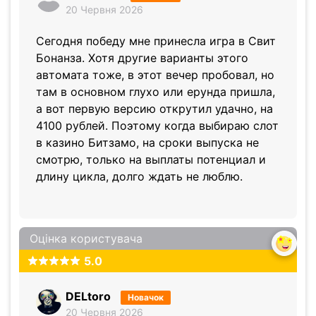
20 Червня 2026
Сегодня победу мне принесла игра в Свит
Бонанза. Хотя другие варианты этого
автомата тоже, в этот вечер пробовал, но
там в основном глухо или ерунда пришла,
а вот первую версию открутил удачно, на
4100 рублей. Поэтому когда выбираю слот
в казино Битзамо, на сроки выпуска не
смотрю, только на выплаты потенциал и
длину цикла, долго ждать не люблю.
Оцінка користувача
5.0
DELtoro
Новачок
20 Червня 2026