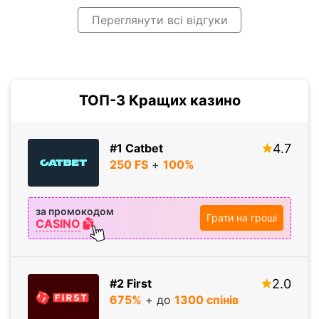
Переглянути всі відгуки
ТОП-3 Кращих казино
#1 Catbet
4.7
250 FS
+
100%
за промокодом
Грати на гроші
CASINO
#2 First
2.0
675%
+ до
1300 спiнiв