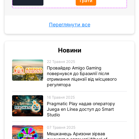
Грати
Переглянути все
Новини
22 Травня 2025
Провайдер Amigo Gaming
повернувся до Бразилії після
отримання ліцензії від місцевого
регулятора
16 Травня 2025
Pragmatic Play надав оператору
Juega en Línea доступ до Smart
Studio
07 Травня 2025
Мешканець Аризони зірвав