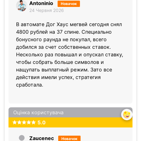
Antoninio
Новачок
24 Червня 2026
В автомате Дог Хаус мегвей сегодня снял
4800 рублей на 37 спине. Специально
бонусного раунда не покупал, всего
добился за счет собственных ставок.
Несколько раз повышал и опускал ставку,
чтобы собрать больше символов и
нащупать выплатный режим. Зато все
действия имели успех, стратегия
сработала.
Оцінка користувача
5.0
Zaucenec
Новачок