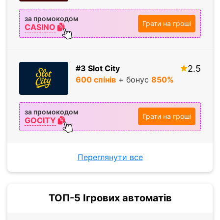
за промокодом
Грати на гроші
CASINO
#3 Slot City
2.5
600 спiнiв
+ бонус
850%
за промокодом
Грати на гроші
GOCITY
Переглянути все
ТОП-5 Ігрових автоматів