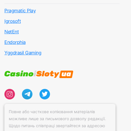
Pragmatic Play
Igrosoft
NetEnt
Endorphia
Yggdrasil Gaming
Повне або часткове копіювання матеріалів
можливе лише за письмового дозволу редакції.
Щодо питань співпраці звертайтеся за адресою