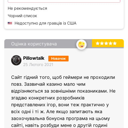
Не рекомендується
Чорний список
Недоступно для гравців із США
Оцінка користувача
5.0
Pillowtalk
Новачок
25 Лютого 2021
Сайт гідний того, щоб геймери не проходили
повз. Зазвичай казино мало чим
відрізняються за зовнішніми показниками. Не
згадаю конкретних розробників
представлених ігор, вони теж практично у
всіх одні і ті ж. Але якщо запитають яка
заохочувальна бонусна програма на цьому
сайті, навіть розбуди мене о другій годині