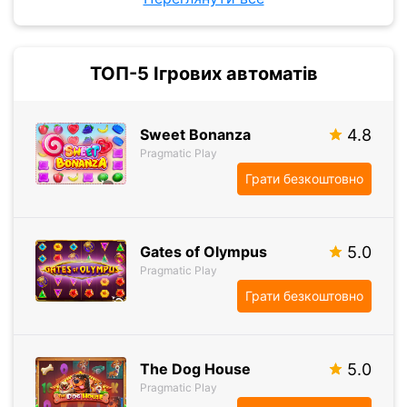
ТОП-5 Ігрових автоматів
Sweet Bonanza
4.8
Pragmatic Play
Грати безкоштовно
Gates of Olympus
5.0
Pragmatic Play
Грати безкоштовно
The Dog House
5.0
Pragmatic Play