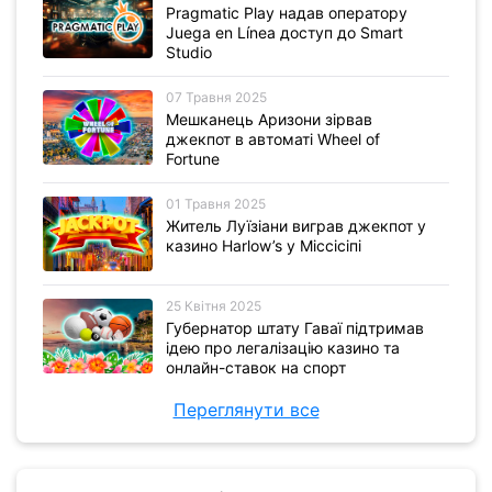
Pragmatic Play надав оператору
Juega en Línea доступ до Smart
Studio
07 Травня 2025
Мешканець Аризони зірвав
джекпот в автоматі Wheel of
Fortune
01 Травня 2025
Житель Луїзіани виграв джекпот у
казино Harlow’s у Міссісіпі
25 Квітня 2025
Губернатор штату Гаваї підтримав
ідею про легалізацію казино та
онлайн-ставок на спорт
Переглянути все