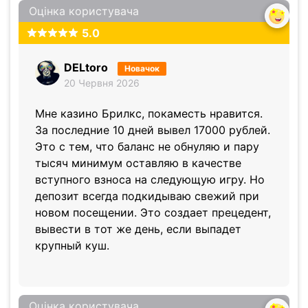
Оцінка користувача
5.0
DELtoro
Новачок
20 Червня 2026
Мне казино Брилкс, покаместь нравится.
За последние 10 дней вывел 17000 рублей.
Это с тем, что баланс не обнуляю и пару
тысяч минимум оставляю в качестве
вступного взноса на следующую игру. Но
депозит всегда подкидываю свежий при
новом посещении. Это создает прецедент,
вывести в тот же день, если выпадет
крупный куш.
Оцінка користувача