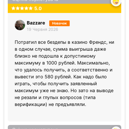
5.0
Bazzare
Новачок
19 Червня 2026
Потратил все бездепы в казино Френдс, ни
в одном случае, сумма выигрыша даже
близко не подошла к допустимому
максимуму в 1000 рублей. Максимально,
что удалось получить, а соответственно и
вывести это 580 рублей. Как надо было
играть, чтобы получить заявленный
максимум уже не знаю. Но зато на выводе
не резали и глупых вопросов (типа
верификации) не предъявляли.