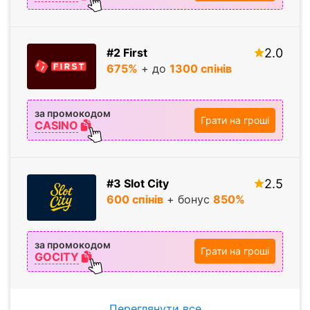
#2 First
2.0
675%
+ до
1300 спiнiв
за промокодом
Грати на гроші
CASINO
#3 Slot City
2.5
600 спiнiв
+ бонус
850%
за промокодом
Грати на гроші
GOCITY
Переглянути все