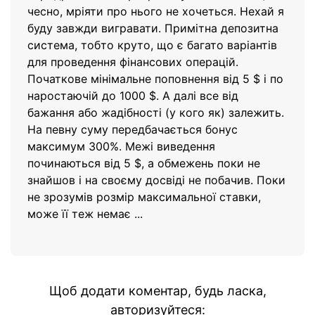
чесно, мріяти про нього не хочеться. Нехай я
буду завжди вигравати. Примітна депозитна
система, тобто круто, що є багато варіантів
для проведення фінансових операцій.
Початкове мінімальне поповнення від 5 $ і по
наростаючій до 1000 $. А далі все від
бажання або жадібності (у кого як) залежить.
На певну суму передбачається бонус
максимум 300%. Межі виведення
починаються від 5 $, а обмежень поки не
знайшов і на своєму досвіді не побачив. Поки
не зрозумів розмір максимальної ставки,
може її теж немає ...
Щоб додати коментар, будь ласка,
авторизуйтеся: