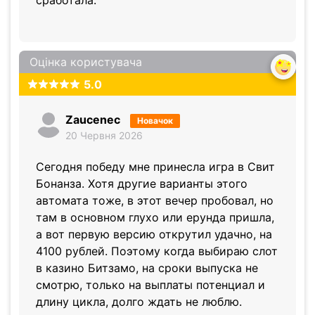
Оцінка користувача
5.0
Zaucenec
Новачок
20 Червня 2026
Сегодня победу мне принесла игра в Свит
Бонанза. Хотя другие варианты этого
автомата тоже, в этот вечер пробовал, но
там в основном глухо или ерунда пришла,
а вот первую версию открутил удачно, на
4100 рублей. Поэтому когда выбираю слот
в казино Битзамо, на сроки выпуска не
смотрю, только на выплаты потенциал и
длину цикла, долго ждать не люблю.