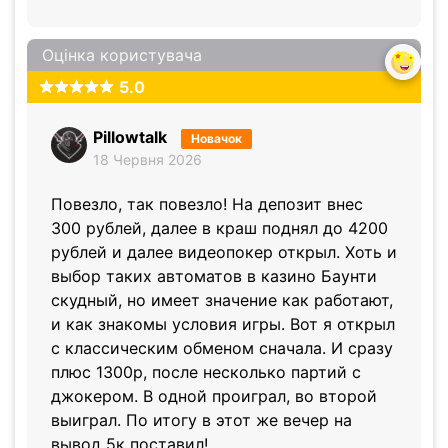
Оцінка користувача
5.0
Pillowtalk
Новачок
18 Червня 2026
Повезло, так повезло! На депозит внес
300 рублей, далее в краш поднял до 4200
рублей и далее видеопокер открыл. Хоть и
выбор таких автоматов в казино Баунти
скудный, но имеет значение как работают,
и как знакомы условия игры. Вот я открыл
с классическим обменом сначала. И сразу
плюс 1300р, после несколько партий с
джокером. В одной проиграл, во второй
выиграл. По итогу в этот же вечер на
вывод 5к поставил!