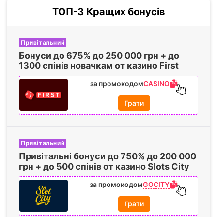
ТОП-3 Кращих бонусів
Привітальний
Бонуси до
675%
до
250 000
грн + до
1300 спінів
новачкам от казино First
CASINO
за промокодом
Грати
Привітальний
Привітальні бонуси до
750%
до
200 000
грн + до
500 спінів
от казино Slots City
GOCITY
за промокодом
Грати