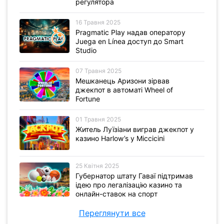
регулятора
16 Травня 2025
Pragmatic Play надав оператору
Juega en Línea доступ до Smart
Studio
07 Травня 2025
Мешканець Аризони зірвав
джекпот в автоматі Wheel of
Fortune
01 Травня 2025
Житель Луїзіани виграв джекпот у
казино Harlow’s у Міссісіпі
25 Квітня 2025
Губернатор штату Гаваї підтримав
ідею про легалізацію казино та
онлайн-ставок на спорт
Переглянути все