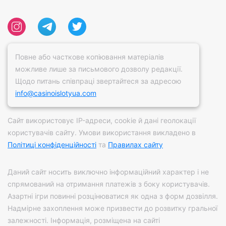
Повне або часткове копіювання матеріалів
можливе лише за письмового дозволу редакції.
Щодо питань співпраці звертайтеся за адресою
info@casinoislotyua.com
Сайт використовує IP-адреси, сookie й дані геолокації
користувачів сайту. Умови використання викладено в
Політиці конфіденційності
та
Правилах сайту
Даний сайт носить виключно інформаційний характер і не
спрямований на отримання платежів з боку користувачів.
Азартні ігри повинні розцінюватися як одна з форм дозвілля.
Надмірне захоплення може призвести до розвитку гральної
залежності. Інформація, розміщена на сайті