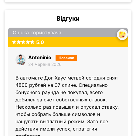
Відгуки
Оцінка користувача
5.0
Antoninio
Новачок
24 Червня 2026
В автомате Дог Хаус мегвей сегодня снял
4800 рублей на 37 спине. Специально
бонусного раунда не покупал, всего
добился за счет собственных ставок.
Несколько раз повышал и опускал ставку,
чтобы собрать больше символов и
нащупать выплатный режим. Зато все
действия имели успех, стратегия
сработала.