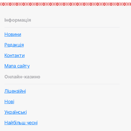
Інформація
Новини
Редакція
Контакти
Мапа сайту
Онлайн-казино
Ліцензійні
Нові
Українські
Найбільш чесні