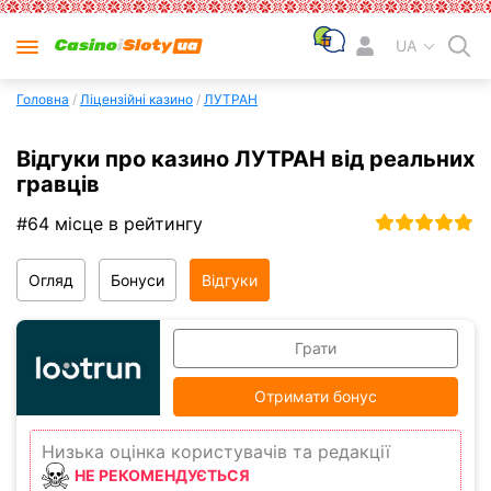
UA
Головна
/
Ліцензійні казино
/
ЛУТРАН
Відгуки про казино ЛУТРАН від реальних
гравців
#64 місце в рейтингу
Огляд
Бонуси
Відгуки
Грати
Отримати бонус
Низька оцінка користувачів та редакції
НЕ РЕКОМЕНДУЄТЬСЯ