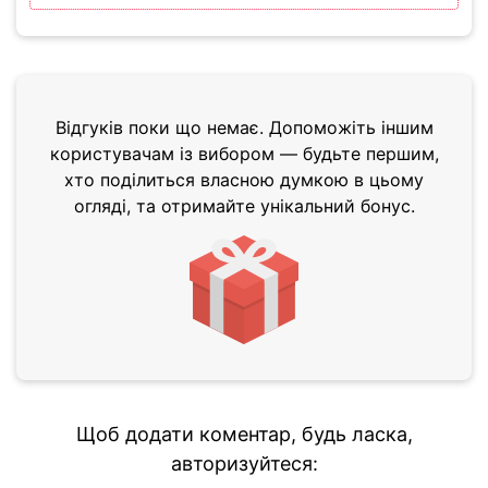
Відгуків поки що немає. Допоможіть іншим
користувачам із вибором — будьте першим,
хто поділиться власною думкою в цьому
огляді, та отримайте унікальний бонус.
Щоб додати коментар, будь ласка,
авторизуйтеся: