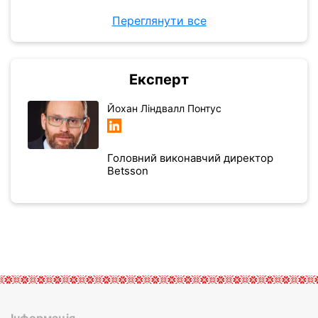
Переглянути все
Експерт
Йохан Ліндвалл Понтус
Головний виконавчий директор
Betsson
Інформація