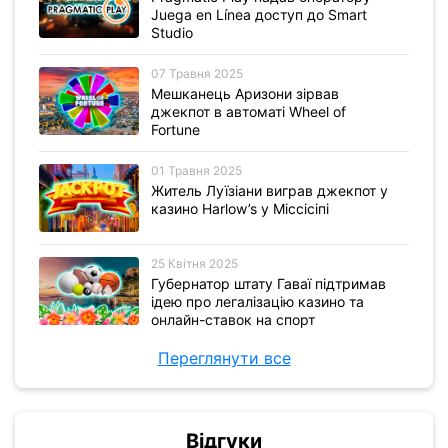
Juega en Línea доступ до Smart
Studio
07 Травня 2025
Мешканець Аризони зірвав
джекпот в автоматі Wheel of
Fortune
01 Травня 2025
Житель Луїзіани виграв джекпот у
казино Harlow’s у Міссісіпі
25 Квітня 2025
Губернатор штату Гаваї підтримав
ідею про легалізацію казино та
онлайн-ставок на спорт
Переглянути все
Відгуки