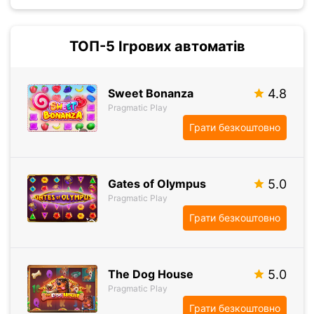
ТОП-5 Ігрових автоматів
Sweet Bonanza
4.8
Pragmatic Play
Грати безкоштовно
Gates of Olympus
5.0
Pragmatic Play
Грати безкоштовно
The Dog House
5.0
Pragmatic Play
Грати безкоштовно