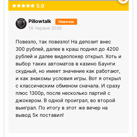
5.0
Pillowtalk
Новачок
18 Червня 2026
Повезло, так повезло! На депозит внес
300 рублей, далее в краш поднял до 4200
рублей и далее видеопокер открыл. Хоть и
выбор таких автоматов в казино Баунти
скудный, но имеет значение как работают,
и как знакомы условия игры. Вот я открыл
с классическим обменом сначала. И сразу
плюс 1300р, после несколько партий с
джокером. В одной проиграл, во второй
выиграл. По итогу в этот же вечер на
вывод 5к поставил!