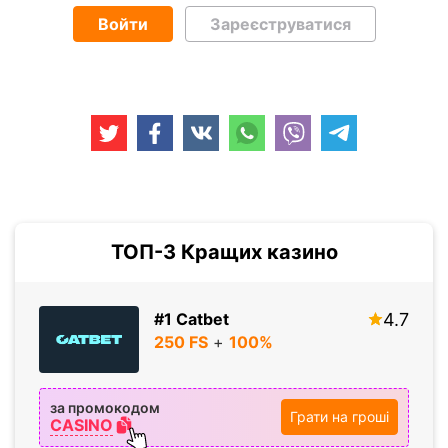
Войти
Зареєструватися
ТОП-3 Кращих казино
#1 Catbet
4.7
250 FS
+
100%
за промокодом
Грати на гроші
CASINO