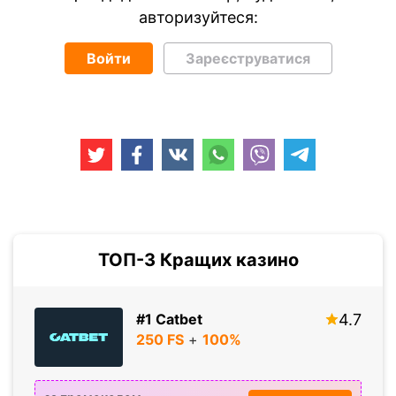
авторизуйтеся:
Войти
Зареєструватися
ТОП-3 Кращих казино
#1 Catbet
4.7
250 FS
+
100%