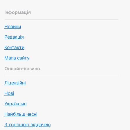
Інформація
Новини
Редакція
Контакти
Мапа сайту
Онлайн-казино
Ліцензійні
Нові
Українські
Найбільш чесні
З хорошою віддачею