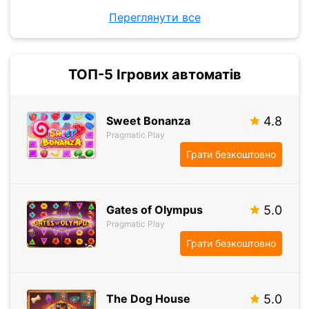
Переглянути все
ТОП-5 Ігрових автоматів
Sweet Bonanza
4.8
Pragmatic Play
Грати безкоштовно
Gates of Olympus
5.0
Pragmatic Play
Грати безкоштовно
The Dog House
5.0