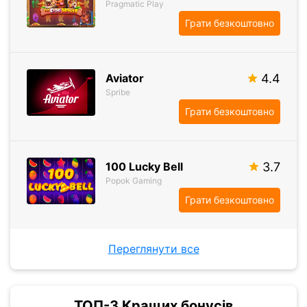
Pragmatic Play
Грати безкоштовно
Aviator
4.4
Spribe
Грати безкоштовно
100 Lucky Bell
3.7
Popok Gaming
Грати безкоштовно
Переглянути все
ТОП-3 Кращих бонусів