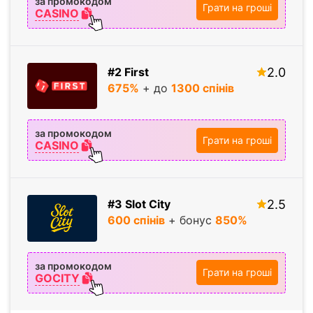
за промокодом
Грати на гроші
CASINO
#2 First
2.0
675%
+ до
1300 спiнiв
за промокодом
Грати на гроші
CASINO
#3 Slot City
2.5
600 спiнiв
+ бонус
850%
за промокодом
Грати на гроші
GOCITY