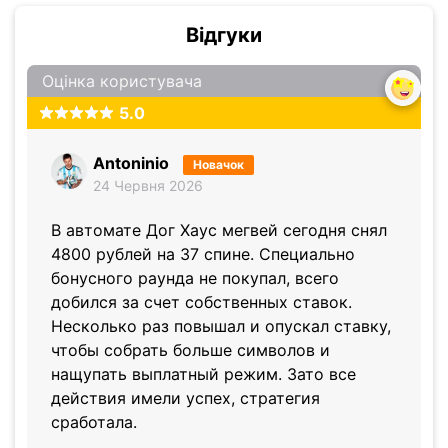
Відгуки
Оцінка користувача
5.0
Antoninio
Новачок
24 Червня 2026
В автомате Дог Хаус мегвей сегодня снял
4800 рублей на 37 спине. Специально
бонусного раунда не покупал, всего
добился за счет собственных ставок.
Несколько раз повышал и опускал ставку,
чтобы собрать больше символов и
нащупать выплатный режим. Зато все
действия имели успех, стратегия
сработала.