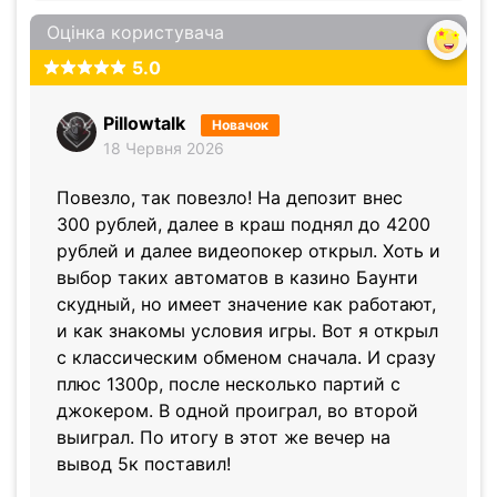
Оцінка користувача
5.0
Pillowtalk
Новачок
18 Червня 2026
Повезло, так повезло! На депозит внес
300 рублей, далее в краш поднял до 4200
рублей и далее видеопокер открыл. Хоть и
выбор таких автоматов в казино Баунти
скудный, но имеет значение как работают,
и как знакомы условия игры. Вот я открыл
с классическим обменом сначала. И сразу
плюс 1300р, после несколько партий с
джокером. В одной проиграл, во второй
выиграл. По итогу в этот же вечер на
вывод 5к поставил!