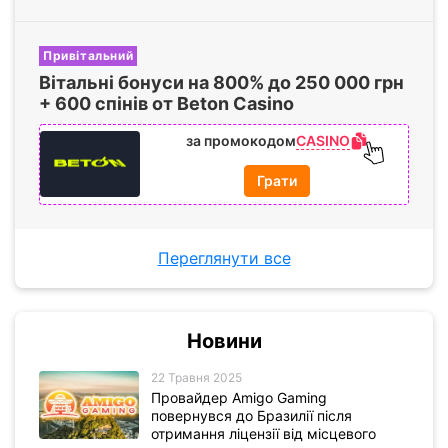
Привітальний
Вітальні бонуси на
800%
до
250 000
грн
+
600 спінів
от Beton Casino
CASINO
за промокодом
Грати
Переглянути все
Новини
22 Травня 2025
Провайдер Amigo Gaming
повернувся до Бразилії після
отримання ліцензії від місцевого