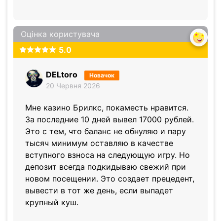
Оцінка користувача
5.0
DELtoro
Новачок
20 Червня 2026
Мне казино Брилкс, покаместь нравится.
За последние 10 дней вывел 17000 рублей.
Это с тем, что баланс не обнуляю и пару
тысяч минимум оставляю в качестве
вступного взноса на следующую игру. Но
депозит всегда подкидываю свежий при
новом посещении. Это создает прецедент,
вывести в тот же день, если выпадет
крупный куш.