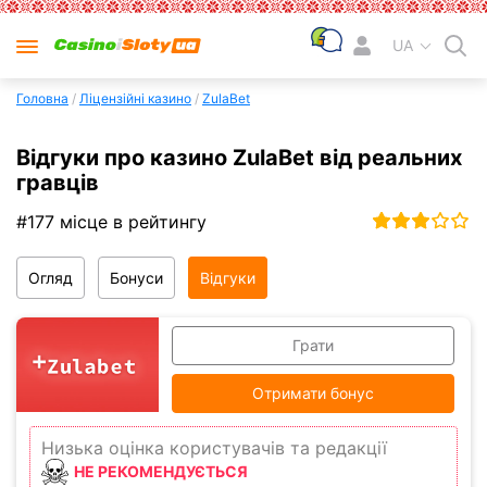
UA
Головна
/
Ліцензійні казино
/
ZulaBet
Відгуки про казино ZulaBet від реальних
гравців
#177 місце в рейтингу
Огляд
Бонуси
Відгуки
Грати
Отримати бонус
Низька оцінка користувачів та редакції
НЕ РЕКОМЕНДУЄТЬСЯ