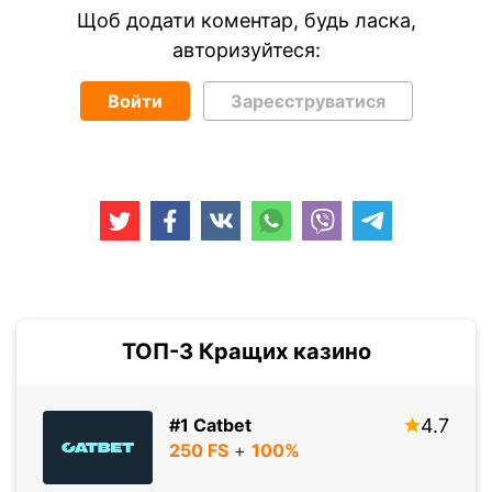
Щоб додати коментар, будь ласка,
авторизуйтеся:
Войти
Зареєструватися
ТОП-3 Кращих казино
#1 Catbet
4.7
250 FS
+
100%