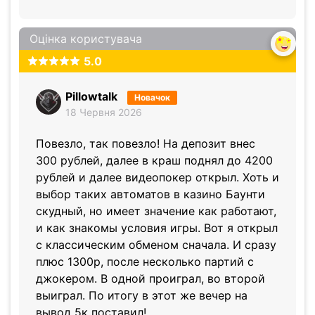
Оцінка користувача
5.0
Pillowtalk
Новачок
18 Червня 2026
Повезло, так повезло! На депозит внес
300 рублей, далее в краш поднял до 4200
рублей и далее видеопокер открыл. Хоть и
выбор таких автоматов в казино Баунти
скудный, но имеет значение как работают,
и как знакомы условия игры. Вот я открыл
с классическим обменом сначала. И сразу
плюс 1300р, после несколько партий с
джокером. В одной проиграл, во второй
выиграл. По итогу в этот же вечер на
вывод 5к поставил!